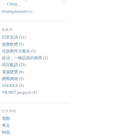
1300n ...
fsdahfgdm,hnbvcs
檔案夾
日常生活
(11)
免費軟體
(5)
垃圾郵件大集合
(3)
政治，一種惡臭的東西
(2)
胡言亂語
(23)
電腦硬體
(6)
網際網路
(2)
GOOGLE
(3)
VB.NET progects
(3)
出沒地點
電郵
秀逗
狗窩